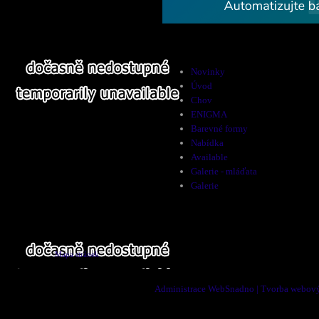
Novinky
Úvod
Chov
ENIGMA
Barevné formy
Nabídka
Available
Galerie - mláďata
Galerie
Mapa stránek
Administrace WebSnadno
|
Tvorba webový