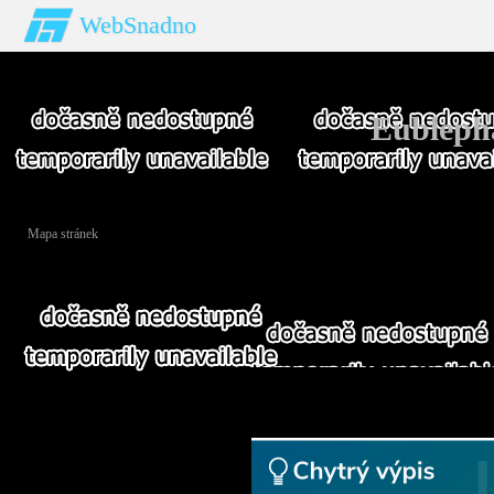
WebSnadno
Eublepha
Novinky
Úvod
Chov
ENIGMA
Barevné formy
Na
Mapa stránek